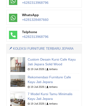
+6282313968796
WhatsApp
+6281328487660
Telphone
+6282313968796
KOLEKSI FURNITURE TERBARU JEPARA
Custom Desain Kursi Cafe Kayu
Jati Jepara Solid Wood
19 Juli 2026 |
terbaru
Rekomendasi Furniture Cafe
Kayu Jati Jepara
19 Juli 2026 |
terbaru
7 Model Kursi Tamu Minimalis
Kayu Jati Jepara
19 Juli 2026 |
terbaru