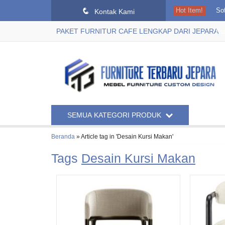
q
Hot Item!
So
Kontak Kami
PAKET FURNITUR CAFE LENGKAP DARI JEPARA
Kur
Con
Sof
Te
SEMUA KATEGORI PRODUK
So
Beranda
»
Article tag in 'Desain Kursi Makan'
Ar
Tags
Desain Kursi Makan
Lea