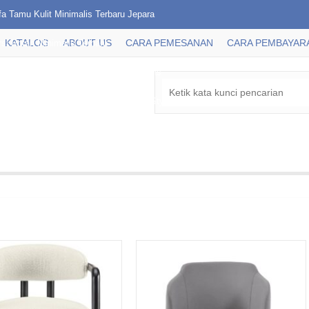
fa Tamu Kulit Minimalis Terbaru Jepara
KATALOG
ABOUT US
CARA PEMESANAN
CARA PEMBAYAR
si Rotan Minimalis Terbaru
sole Table Meja 2 Laci Klasik Minimalis
a Tamu Jati Mewah Minimalis Fabric Style Terbar....
mpat Tidur Modern Minimalis Terbaru Jepara
fa Tamu Minimalis Kayu Jati Terbaru Jepara
mchair Sofa Santai Rotan Minimalis
ther Accent Chair Kulit Asli