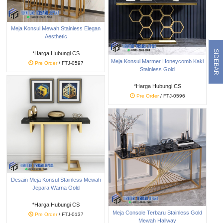
Meja Konsul Mewah Stainless Elegan
Aesthetic
SIDEBAR
*Harga Hubungi CS
Meja Konsul Marmer Honeycomb Kaki
Pre Order
/ FTJ-0597
Stainless Gold
*Harga Hubungi CS
Pre Order
/ FTJ-0596
Desain Meja Konsul Stainless Mewah
Jepara Warna Gold
*Harga Hubungi CS
Meja Console Terbaru Stainless Gold
Pre Order
/ FTJ-0137
Mewah Hallway