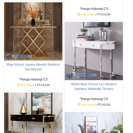
*Harga Hubungi CS
Pre Order
/ FTJ-0136
Meja Konsol Jepara Mewah Stainless
Top Marmer
*Harga Hubungi CS
Model Meja Konsul Laci Modern
Pre Order
/ FTJ-0135
Stainless Minimalis Terbaru
*Harga Hubungi CS
Pre Order
/ FTJ-0134