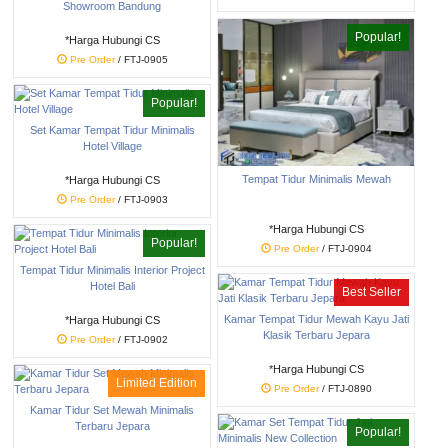
Showroom Bandung
Popular!
*Harga Hubungi CS
Pre Order
/ FTJ-0905
Popular!
Set Kamar Tempat Tidur Minimalis
Hotel Village
Tempat Tidur Minimalis Mewah
*Harga Hubungi CS
Pre Order
/ FTJ-0903
*Harga Hubungi CS
Popular!
Pre Order
/ FTJ-0904
Tempat Tidur Minimalis Interior Project
Hotel Bali
Best Seller
Kamar Tempat Tidur Mewah Kayu Jati
*Harga Hubungi CS
Klasik Terbaru Jepara
Pre Order
/ FTJ-0902
*Harga Hubungi CS
Limited Edition
Pre Order
/ FTJ-0890
Kamar Tidur Set Mewah Minimalis
Terbaru Jepara
Popular!