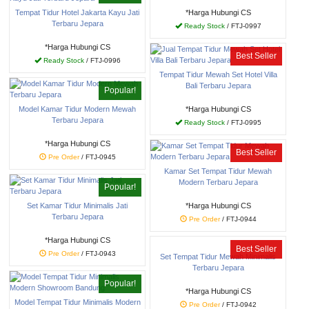
Tempat Tidur Hotel Jakarta Kayu Jati
*Harga Hubungi CS
Terbaru Jepara
Ready Stock
/ FTJ-0997
*Harga Hubungi CS
Best Seller
Ready Stock
/ FTJ-0996
Tempat Tidur Mewah Set Hotel Villa
Bali Terbaru Jepara
Popular!
Model Kamar Tidur Modern Mewah
*Harga Hubungi CS
Terbaru Jepara
Ready Stock
/ FTJ-0995
*Harga Hubungi CS
Best Seller
Pre Order
/ FTJ-0945
Kamar Set Tempat Tidur Mewah
Modern Terbaru Jepara
Popular!
Set Kamar Tidur Minimalis Jati
*Harga Hubungi CS
Terbaru Jepara
Pre Order
/ FTJ-0944
*Harga Hubungi CS
Best Seller
Pre Order
/ FTJ-0943
Set Tempat Tidur Mewah Minimalis
Terbaru Jepara
Popular!
*Harga Hubungi CS
Model Tempat Tidur Minimalis Modern
Pre Order
/ FTJ-0942