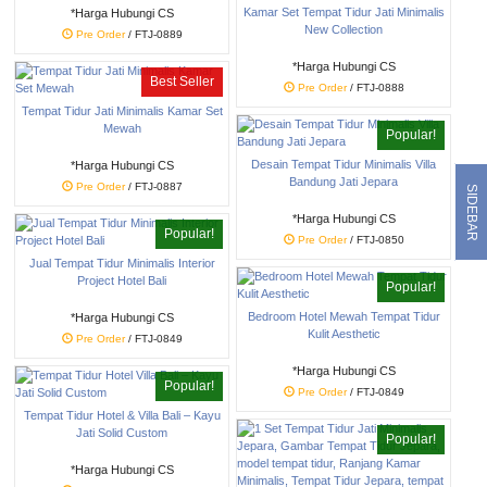
Kamar Set Tempat Tidur Jati Minimalis
*Harga Hubungi CS
New Collection
Pre Order
/ FTJ-0889
*Harga Hubungi CS
Best Seller
Pre Order
/ FTJ-0888
Tempat Tidur Jati Minimalis Kamar Set
Mewah
Popular!
Desain Tempat Tidur Minimalis Villa
*Harga Hubungi CS
Bandung Jati Jepara
Pre Order
/ FTJ-0887
SIDEBAR
*Harga Hubungi CS
Popular!
Pre Order
/ FTJ-0850
Jual Tempat Tidur Minimalis Interior
Project Hotel Bali
Popular!
Bedroom Hotel Mewah Tempat Tidur
*Harga Hubungi CS
Kulit Aesthetic
Pre Order
/ FTJ-0849
*Harga Hubungi CS
Popular!
Pre Order
/ FTJ-0849
Tempat Tidur Hotel & Villa Bali – Kayu
Jati Solid Custom
Popular!
*Harga Hubungi CS