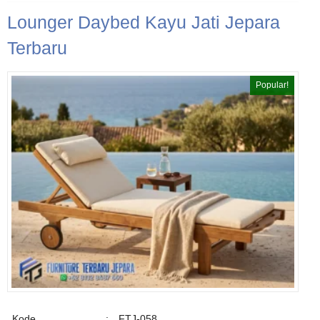
Lounger Daybed Kayu Jati Jepara
Terbaru
Popular!
Kode
:
FTJ-058