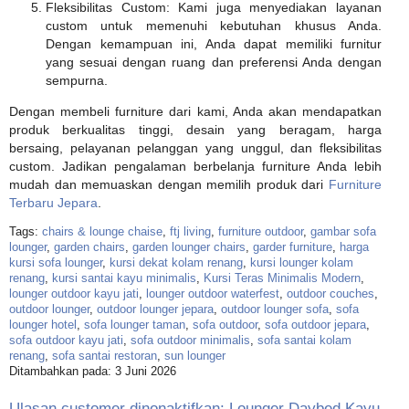
Fleksibilitas Custom: Kami juga menyediakan layanan
custom untuk memenuhi kebutuhan khusus Anda.
Dengan kemampuan ini, Anda dapat memiliki furnitur
yang sesuai dengan ruang dan preferensi Anda dengan
sempurna.
Dengan membeli furniture dari kami, Anda akan mendapatkan
produk berkualitas tinggi, desain yang beragam, harga
bersaing, pelayanan pelanggan yang unggul, dan fleksibilitas
custom. Jadikan pengalaman berbelanja furniture Anda lebih
mudah dan memuaskan dengan memilih produk dari
Furniture
Terbaru Jepara
.
Tags:
chairs & lounge chaise
,
ftj living
,
furniture outdoor
,
gambar sofa
lounger
,
garden chairs
,
garden lounger chairs
,
garder furniture
,
harga
kursi sofa lounger
,
kursi dekat kolam renang
,
kursi lounger kolam
renang
,
kursi santai kayu minimalis
,
Kursi Teras Minimalis Modern
,
lounger outdoor kayu jati
,
lounger outdoor waterfest
,
outdoor couches
,
outdoor lounger
,
outdoor lounger jepara
,
outdoor lounger sofa
,
sofa
lounger hotel
,
sofa lounger taman
,
sofa outdoor
,
sofa outdoor jepara
,
sofa outdoor kayu jati
,
sofa outdoor minimalis
,
sofa santai kolam
renang
,
sofa santai restoran
,
sun lounger
Ditambahkan pada: 3 Juni 2026
Ulasan customer dinonaktifkan: Lounger Daybed Kayu